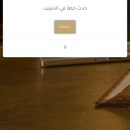
حدث خطأ في الانترنت
حسنا
0